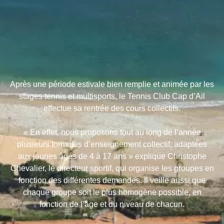
Après une période estivale bien remplie et animée par les
stages tennis et multisports, le Tennis Club Cap d’Ail
effectue sa rentrée des cours collectifs.
« En effet, nous proposons tout au long de l’année
plusieurs formules d’enseignement collectif, adaptées
aux jeunes âgés de 4 à 17 ans » explique Christophe
Chevalier, le directeur sportif, qui organise les groupes en
fonction des différentes demandes. Il veille aussi que
chaque groupe soit le plus homogène possible, en
fonction de l’âge et du niveau de chacun.