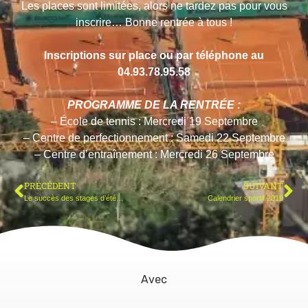
Les places sont limitées, alors ne tardez pas pour vous
inscrire… Bonne rentrée à tous !
Inscriptions sur place ou par téléphone au
04.93.78.95.58
PROGRAMME DE LA RENTRÉE :
– École de tennis : Mercredi 19 Septembre
– Centre de perfectionnement : Samedi 22 Septembre
– Centre d’entraînement : Mercredi 26 Septembre
PRÉCÉDENT
SUIVANT
Le succès des stages d’été…
Calendrier sportif 2019
Avec