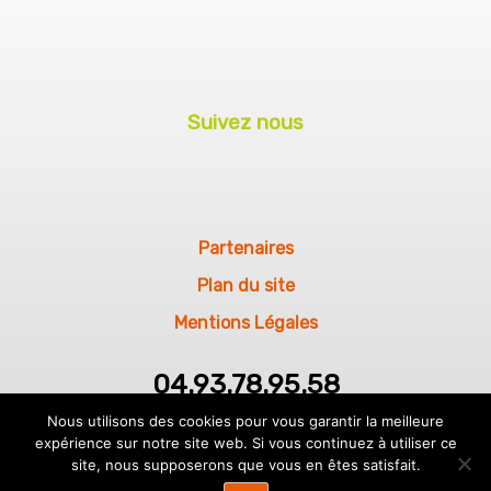
Suivez nous
Partenaires
Plan du site
Mentions Légales
04.93.78.95.58
TENNIS CLUB CAP D’AIL
Nous utilisons des cookies pour vous garantir la meilleure
Plage Marquet
expérience sur notre site web. Si vous continuez à utiliser ce
site, nous supposerons que vous en êtes satisfait.
06320 Cap d’ail