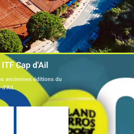
 ITF Cap d'Ail
s anciennes éditions du
 d’Ail.