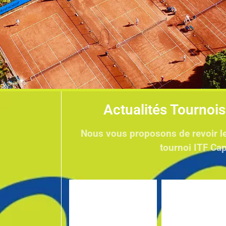
Actualités Tournois
nue au Club
Nous vous proposons de revoir le
tournoi ITF Cap
nis de Cap
d'Ail
tendons sans plus tarder