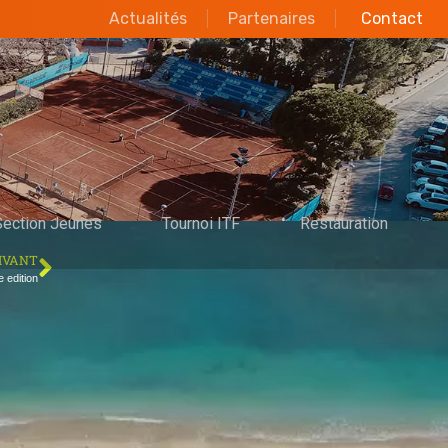
Actualités
Partenaires
Contact
Section Jeunes
Tournoi ITF
Restauration
IVANT
 edition