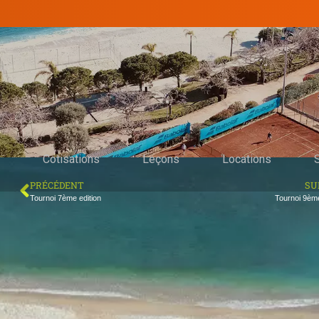
Cotisations
Leçons
Locations
PRÉCÉDENT
SU
Tournoi 7ème edition
Tournoi 9ème