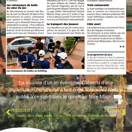
La réussite d’un tel événement dépend d’une
organisation minutieuse à tout point. Retrouvez l’article
publié à ce sujet dans le quotidien Nice-Matin…
PRÉCÉDENT
SUIVANT
ITF Junior : Nice-Matin publie… « Une vitrine incomparable pour Cap d’Ail »
ITF Junior : La Gazette de Monaco publie… « Anecdotes de fond de court »